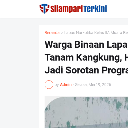
Beranda
Lapas Narkotika Kelas IIA Muara Bel
Warga Binaan Lapas
Tanam Kangkung, Ha
Jadi Sorotan Prog
by
Admin
-
Selasa, Mei 19, 2026