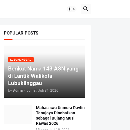
POPULAR POSTS
LUBUKLINGGAU
Berikut Nama 143 ASN yang
di Lantik Walikota
Lubuklinggau
by
Admin
-
Jumat, Juli 31, 2026
Mahasiswa Unmura Ravlin
Tanujaya Dinobatkan
sebagai Bujang Musi
Rawas 2026
Minggu, Juli 19, 2026