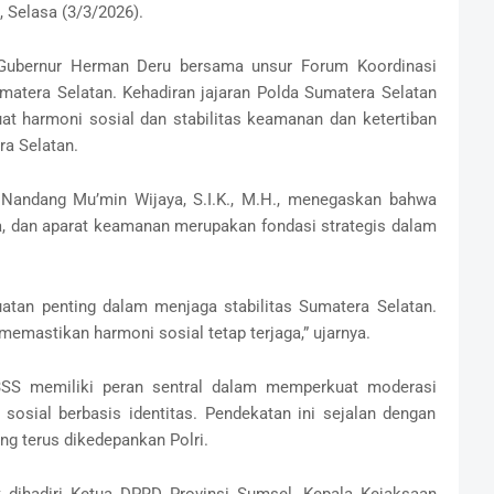
, Selasa (3/3/2026).
h Gubernur Herman Deru bersama unsur Forum Koordinasi
matera Selatan. Kehadiran jajaran Polda Sumatera Selatan
 harmoni sosial dan stabilitas keamanan dan ketertiban
a Selatan.
andang Mu’min Wijaya, S.I.K., M.H., menegaskan bahwa
a, dan aparat keamanan merupakan fondasi strategis dalam
atan penting dalam menjaga stabilitas Sumatera Selatan.
memastikan harmoni sosial tetap terjaga,” ujarnya.
3SS memiliki peran sentral dalam memperkuat moderasi
sosial berbasis identitas. Pendekatan ini sejalan dengan
g terus dikedepankan Polri.
ut dihadiri Ketua DPRD Provinsi Sumsel, Kepala Kejaksaan