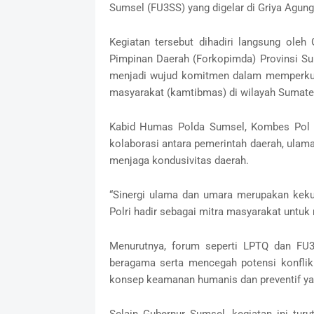
Sumsel (FU3SS) yang digelar di Griya Agung
Kegiatan tersebut dihadiri langsung ole
Pimpinan Daerah (Forkopimda) Provinsi Su
menjadi wujud komitmen dalam memperkuat
masyarakat (kamtibmas) di wilayah Sumater
Kabid Humas Polda Sumsel, Kombes Pol N
kolaborasi antara pemerintah daerah, ulam
menjaga kondusivitas daerah.
“Sinergi ulama dan umara merupakan keku
Polri hadir sebagai mitra masyarakat untuk 
Menurutnya, forum seperti LPTQ dan FU
beragama serta mencegah potensi konflik 
konsep keamanan humanis dan preventif yan
Selain Gubernur Sumsel, kegiatan ini tur