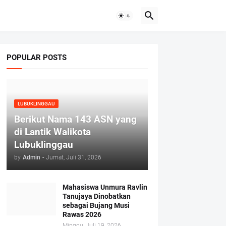
POPULAR POSTS
LUBUKLINGGAU
Berikut Nama 143 ASN yang
di Lantik Walikota
Lubuklinggau
by
Admin
-
Jumat, Juli 31, 2026
Mahasiswa Unmura Ravlin
Tanujaya Dinobatkan
sebagai Bujang Musi
Rawas 2026
Minggu, Juli 19, 2026