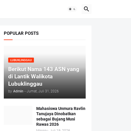
POPULAR POSTS
LUBUKLINGGAU
Berikut Nama 143 ASN yang
di Lantik Walikota
Lubuklinggau
by
Admin
-
Jumat, Juli 31, 2026
Mahasiswa Unmura Ravlin
Tanujaya Dinobatkan
sebagai Bujang Musi
Rawas 2026
Minggu, Juli 19, 2026