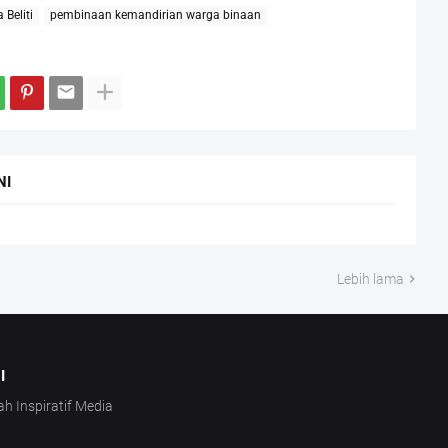
Beliti
pembinaan kemandirian warga binaan
NI
Lebih lama
I
ah Inspiratif Media