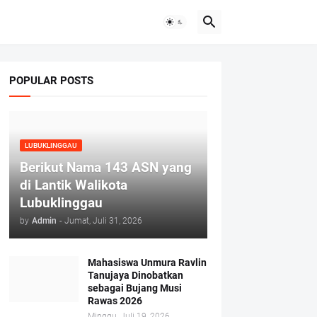
POPULAR POSTS
LUBUKLINGGAU
Berikut Nama 143 ASN yang
di Lantik Walikota
Lubuklinggau
by
Admin
-
Jumat, Juli 31, 2026
Mahasiswa Unmura Ravlin
Tanujaya Dinobatkan
sebagai Bujang Musi
Rawas 2026
Minggu, Juli 19, 2026