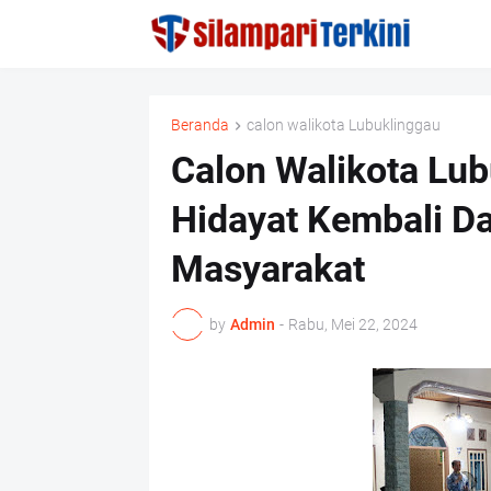
Beranda
calon walikota Lubuklinggau
Calon Walikota Lu
Hidayat Kembali D
Masyarakat
by
Admin
-
Rabu, Mei 22, 2024