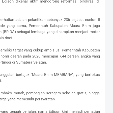
dison dikenal aktif mendorong reformasi birokrasi di
erhatian adalah pelantikan sebanyak 236 pejabat eselon II
iode yang sama, Pemerintah Kabupaten Muara Enim juga
h (BRIDA) sebagai lembaga yang diharapkan menjadi motor
s riset.
miliki target yang cukup ambisius. Pemerintah Kabupaten
omi daerah pada 2026 mencapai 7,44 persen, angka yang
rtinggi di Sumatera Selatan.
m unggulan bertajuk "Muara Enim MEMBARA", yang berfokus
t.
mbako murah, pembagian seragam sekolah gratis, hingga
arga yang memenuhi persyaratan.
ang tengah berjalan, nama Edison kini menjadi perhatian