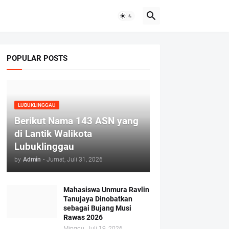
POPULAR POSTS
LUBUKLINGGAU
Berikut Nama 143 ASN yang
di Lantik Walikota
Lubuklinggau
by
Admin
-
Jumat, Juli 31, 2026
Mahasiswa Unmura Ravlin
Tanujaya Dinobatkan
sebagai Bujang Musi
Rawas 2026
Minggu, Juli 19, 2026