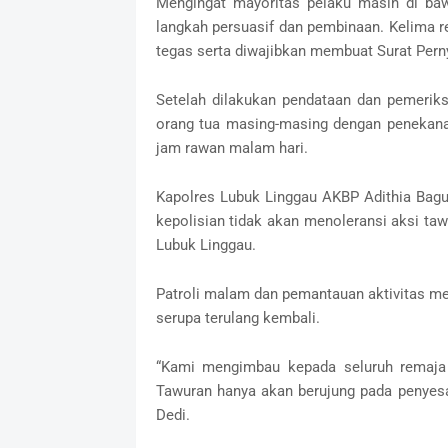
Mengingat mayoritas pelaku masih di ba
langkah persuasif dan pembinaan. Kelima r
tegas serta diwajibkan membuat Surat Perny
Setelah dilakukan pendataan dan pemerik
orang tua masing-masing dengan penekana
jam rawan malam hari.
Kapolres Lubuk Linggau AKBP Adithia Bagus
kepolisian tidak akan menoleransi aksi t
Lubuk Linggau.
Patroli malam dan pemantauan aktivitas me
serupa terulang kembali.
“Kami mengimbau kepada seluruh remaja d
Tawuran hanya akan berujung pada penyesal
Dedi.