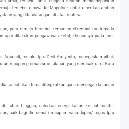
wah umur, Polsek Lubuk Linggau Selatan mengedepankan
emaja tersebut dibawa ke Mapolsek untuk diberikan arahan
ataan yang ditandatangani di atas materai.
saan, para remaja tersebut kemudian dikembalikan kepada
n agar dilakukan pengawasan ketat, khususnya pada jam-
 Arjunadi, melalui Iptu Dedi Ardiyanto, menegaskan pihak
awuran maupun premanisme jalanan yang merusak citra Kota
dia sosial akan terus ditingkatkan guna mencegah kejadian
i Lubuk Linggau, salurkan energi kalian ke hal positif.
an, baik bagi diri sendiri maupun masa depan,” tegas Iptu