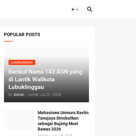
POPULAR POSTS
LUBUKLINGGAU
Berikut Nama 143 ASN yang
di Lantik Walikota
Lubuklinggau
by
Admin
-
Jumat, Juli 31, 2026
Mahasiswa Unmura Ravlin
Tanujaya Dinobatkan
sebagai Bujang Musi
Rawas 2026
Minggu, Juli 19, 2026