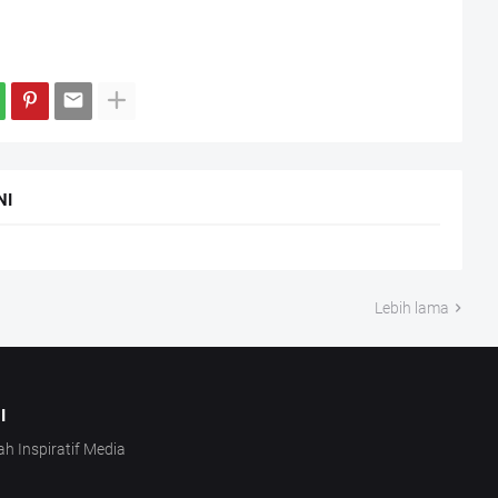
NI
Lebih lama
I
ah Inspiratif Media