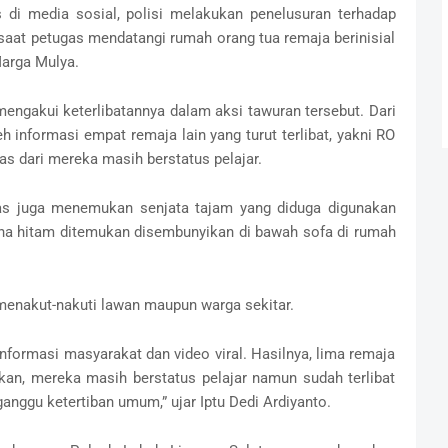
 di media sosial, polisi melakukan penelusuran terhadap
i saat petugas mendatangi rumah orang tua remaja berinisial
Marga Mulya.
engakui keterlibatannya dalam aksi tawuran tersebut. Dari
informasi empat remaja lain yang turut terlibat, yakni RO
tas dari mereka masih berstatus pelajar.
as juga menemukan senjata tajam yang diduga digunakan
arna hitam ditemukan disembunyikan di bawah sofa di rumah
 menakut-nakuti lawan maupun warga sekitar.
nformasi masyarakat dan video viral. Hasilnya, lima remaja
gkan, mereka masih berstatus pelajar namun sudah terlibat
ggu ketertiban umum,” ujar Iptu Dedi Ardiyanto.