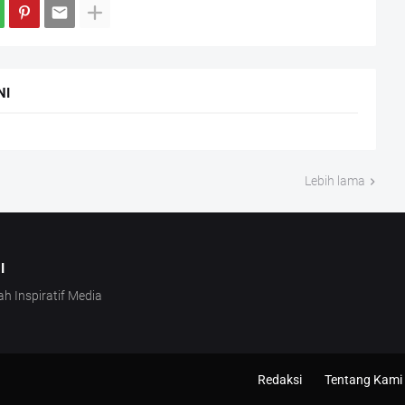
NI
Lebih lama
I
ah Inspiratif Media
Redaksi
Tentang Kami