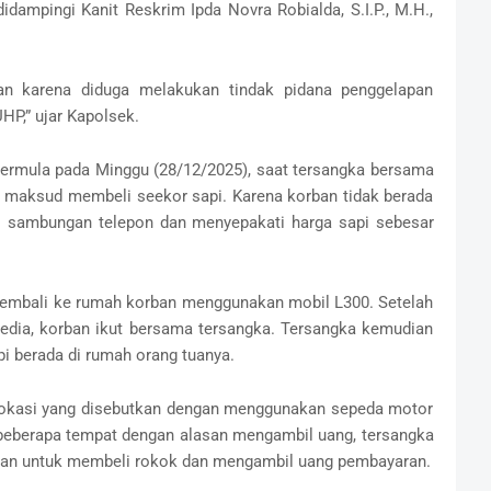
dampingi Kanit Reskrim Ipda Novra Robialda, S.I.P., M.H.,
an karena diduga melakukan tindak pidana penggelapan
P,” ujar Kapolsek.
bermula pada Minggu (28/12/2025), saat tersangka bersama
 maksud membeli seekor sapi. Karena korban tidak berada
ui sambungan telepon dan menyepakati harga sapi sebesar
 kembali ke rumah korban menggunakan mobil L300. Setelah
sedia, korban ikut bersama tersangka. Tersangka kemudian
 berada di rumah orang tuanya.
 lokasi yang disebutkan dengan menggunakan sepeda motor
 beberapa tempat dengan alasan mengambil uang, tersangka
an untuk membeli rokok dan mengambil uang pembayaran.