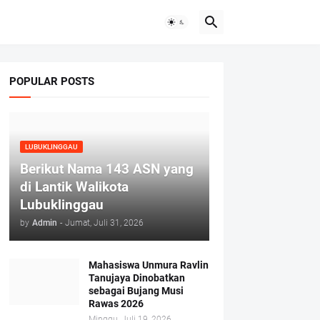
POPULAR POSTS
LUBUKLINGGAU
Berikut Nama 143 ASN yang
di Lantik Walikota
Lubuklinggau
by
Admin
-
Jumat, Juli 31, 2026
Mahasiswa Unmura Ravlin
Tanujaya Dinobatkan
sebagai Bujang Musi
Rawas 2026
Minggu, Juli 19, 2026