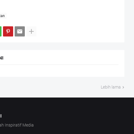
tan
NI
Lebih lama
I
ah Inspiratif Media