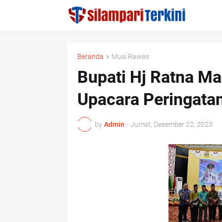
Beranda
Musi Rawas
Bupati Hj Ratna M
Upacara Peringatan
by
Admin
-
Jumat, Desember 22, 2023