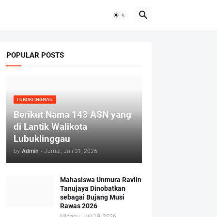
POPULAR POSTS
LUBUKLINGGAU
Berikut Nama 143 ASN yang
di Lantik Walikota
Lubuklinggau
by
Admin
-
Jumat, Juli 31, 2026
Mahasiswa Unmura Ravlin
Tanujaya Dinobatkan
sebagai Bujang Musi
Rawas 2026
Minggu, Juli 19, 2026