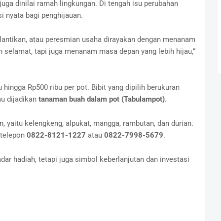
juga dinilai ramah lingkungan. Di tengah isu perubahan
si nyata bagi penghijauan.
pelantikan, atau peresmian usaha dirayakan dengan menanam
n selamat, tapi juga menanam masa depan yang lebih hijau,”
hingga Rp500 ribu per pot. Bibit yang dipilih berukuran
au dijadikan
tanaman buah dalam pot (Tabulampot)
.
n, yaitu kelengkeng, alpukat, mangga, rambutan, dan durian.
 telepon
0822-8121-1227
atau
0822-7998-5679
.
dar hadiah, tetapi juga simbol keberlanjutan dan investasi