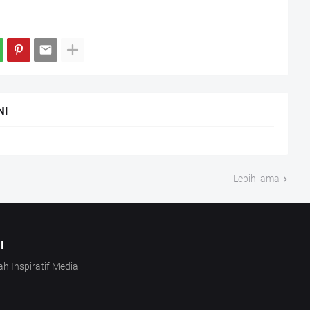
NI
Lebih lama
I
ah Inspiratif Media