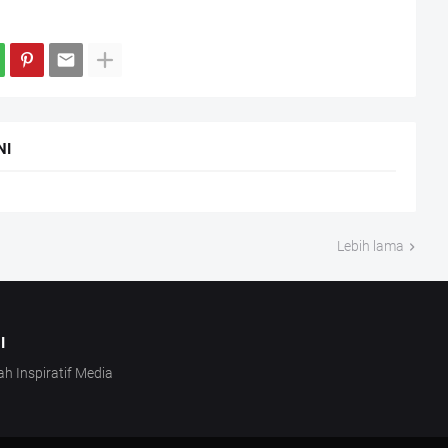
NI
Lebih lama
I
ah Inspiratif Media