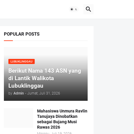
POPULAR POSTS
LUBUKLINGGAU
Berikut Nama 143 ASN yang
di Lantik Walikota
Lubuklinggau
by
Admin
-
Jumat, Juli 31, 2026
Mahasiswa Unmura Ravlin
Tanujaya Dinobatkan
sebagai Bujang Musi
Rawas 2026
Minggu, Juli 19, 2026