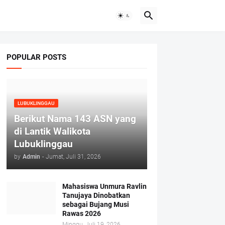
POPULAR POSTS
LUBUKLINGGAU
Berikut Nama 143 ASN yang
di Lantik Walikota
Lubuklinggau
by
Admin
-
Jumat, Juli 31, 2026
Mahasiswa Unmura Ravlin
Tanujaya Dinobatkan
sebagai Bujang Musi
Rawas 2026
Minggu, Juli 19, 2026