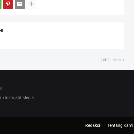
NI
Lebih lama
I
ah Inspiratif Media
Redaksi
Tentang Kami